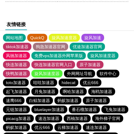
友情链接
网站地图
QuickQ
旋风加速度器
旋风加速
tiktok加速器
狗急加速器官网
优途加速器官网
风驰加速器
免费vps加速器外网苹果版
旋风加速度器
快连加速器
快连加速器官网入口
原子加速器
快鸭加速器
旋风加速度器
外网网址导航
软件中心
toto加速器
哇哇加速器
hidecat
优云666
起飞加速器
月兔加速器
啊哈加速器
海鸥加速器
速鹰666
白鲸加速器
蚂蚁加速器
原子加速器
元链加速器
bluelayer加速器
番石榴加速器
飞兔加速器
picacg加速器
速连加速器
西柚加速器
海外梯子官网
蚂蚁加速器
优云666
云梯加速器
速连加速器