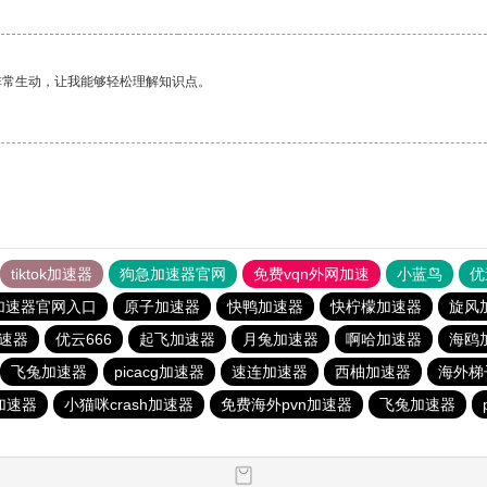
非常生动，让我能够轻松理解知识点。
tiktok加速器
狗急加速器官网
免费vqn外网加速
小蓝鸟
优
加速器官网入口
原子加速器
快鸭加速器
快柠檬加速器
旋风
速器
优云666
起飞加速器
月兔加速器
啊哈加速器
海鸥
飞兔加速器
picacg加速器
速连加速器
西柚加速器
海外梯
加速器
小猫咪crash加速器
免费海外pvn加速器
飞兔加速器