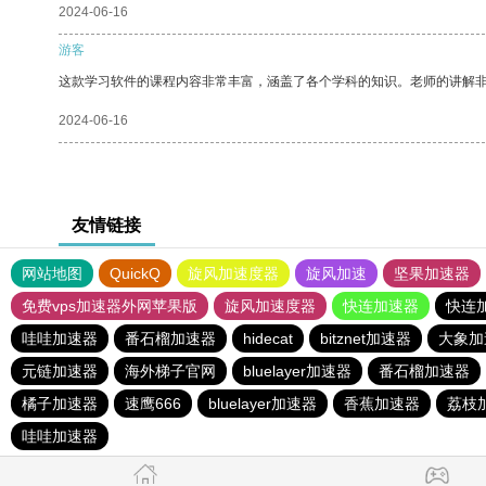
2024-06-16
游客
这款学习软件的课程内容非常丰富，涵盖了各个学科的知识。老师的讲解
2024-06-16
友情链接
网站地图
QuickQ
旋风加速度器
旋风加速
坚果加速器
免费vps加速器外网苹果版
旋风加速度器
快连加速器
快连
哇哇加速器
番石榴加速器
hidecat
bitznet加速器
大象加
元链加速器
海外梯子官网
bluelayer加速器
番石榴加速器
橘子加速器
速鹰666
bluelayer加速器
香蕉加速器
荔枝
哇哇加速器