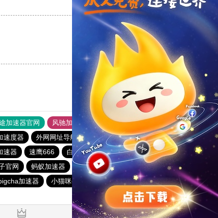
支持
[0]
反对
[0]
支持
[0]
反对
[0]
途加速器官网
风驰加速器
旋风加速器
加速度器
外网网址导航
软件中心
toto加速器
加速器
速鹰666
白鲸加速器
蚂蚁加速器
原子加速器
子官网
蚂蚁加速器
优云666
云梯加速器
速连加速器
pigcha加速器
小猫咪crash加速器
一元机场
baacloud官网