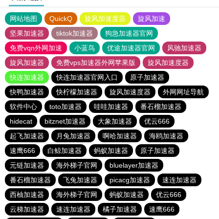
网站地图
QuickQ
旋风加速度器
旋风加速
坚果加速器
tiktok加速器
狗急加速器官网
免费vqn外网加速
小蓝鸟
优途加速器官网
风驰加速器
旋风加速器
免费vps加速器外网苹果版
旋风加速度器
快连加速器
快连加速器官网入口
原子加速器
快鸭加速器
快柠檬加速器
旋风加速度器
外网网址导航
软件中心
toto加速器
哇哇加速器
番石榴加速器
hidecat
bitznet加速器
大象加速器
优云666
起飞加速器
月兔加速器
啊哈加速器
海鸥加速器
速鹰666
白鲸加速器
蚂蚁加速器
原子加速器
元链加速器
海外梯子官网
bluelayer加速器
番石榴加速器
飞兔加速器
picacg加速器
速连加速器
西柚加速器
海外梯子官网
蚂蚁加速器
优云666
云梯加速器
速连加速器
橘子加速器
速鹰666