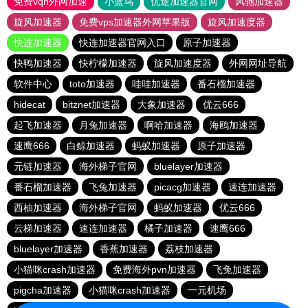
免费vqn外网加速
小蓝鸟
优途加速器官网
风驰加速器
旋风加速器
免费vps加速器外网苹果版
旋风加速度器
快连加速器
快连加速器官网入口
原子加速器
快鸭加速器
快柠檬加速器
旋风加速度器
外网网址导航
软件中心
toto加速器
哇哇加速器
番石榴加速器
hidecat
bitznet加速器
大象加速器
优云666
起飞加速器
月兔加速器
啊哈加速器
海鸥加速器
速鹰666
白鲸加速器
蚂蚁加速器
原子加速器
元链加速器
海外梯子官网
bluelayer加速器
番石榴加速器
飞兔加速器
picacg加速器
速连加速器
西柚加速器
海外梯子官网
蚂蚁加速器
优云666
云梯加速器
速连加速器
橘子加速器
速鹰666
bluelayer加速器
香蕉加速器
荔枝加速器
小猫咪crash加速器
免费海外pvn加速器
飞兔加速器
pigcha加速器
小猫咪crash加速器
一元机场