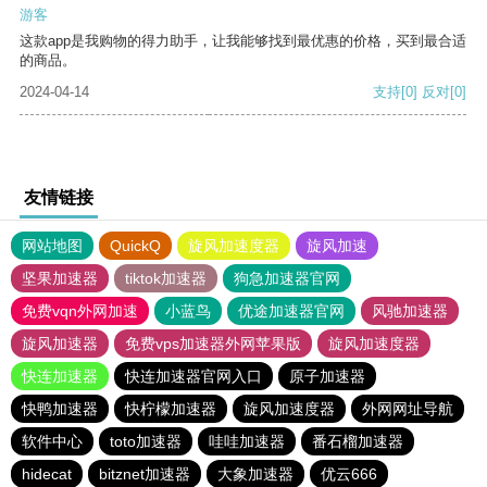
游客
这款app是我购物的得力助手，让我能够找到最优惠的价格，买到最合适
的商品。
2024-04-14
支持
[0]
反对
[0]
友情链接
网站地图
QuickQ
旋风加速度器
旋风加速
坚果加速器
tiktok加速器
狗急加速器官网
免费vqn外网加速
小蓝鸟
优途加速器官网
风驰加速器
旋风加速器
免费vps加速器外网苹果版
旋风加速度器
快连加速器
快连加速器官网入口
原子加速器
快鸭加速器
快柠檬加速器
旋风加速度器
外网网址导航
软件中心
toto加速器
哇哇加速器
番石榴加速器
hidecat
bitznet加速器
大象加速器
优云666