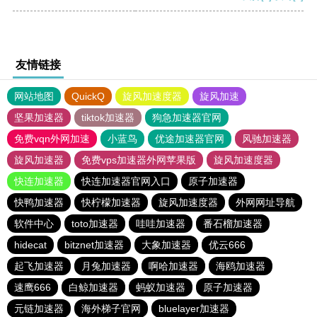
友情链接
网站地图
QuickQ
旋风加速度器
旋风加速
坚果加速器
tiktok加速器
狗急加速器官网
免费vqn外网加速
小蓝鸟
优途加速器官网
风驰加速器
旋风加速器
免费vps加速器外网苹果版
旋风加速度器
快连加速器
快连加速器官网入口
原子加速器
快鸭加速器
快柠檬加速器
旋风加速度器
外网网址导航
软件中心
toto加速器
哇哇加速器
番石榴加速器
hidecat
bitznet加速器
大象加速器
优云666
起飞加速器
月兔加速器
啊哈加速器
海鸥加速器
速鹰666
白鲸加速器
蚂蚁加速器
原子加速器
元链加速器
海外梯子官网
bluelayer加速器