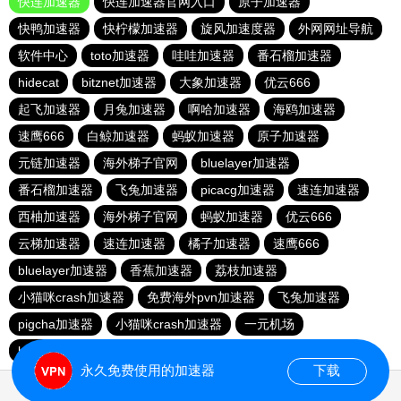
快连加速器
快连加速器官网入口
原子加速器
快鸭加速器
快柠檬加速器
旋风加速度器
外网网址导航
软件中心
toto加速器
哇哇加速器
番石榴加速器
hidecat
bitznet加速器
大象加速器
优云666
起飞加速器
月兔加速器
啊哈加速器
海鸥加速器
速鹰666
白鲸加速器
蚂蚁加速器
原子加速器
元链加速器
海外梯子官网
bluelayer加速器
番石榴加速器
飞兔加速器
picacg加速器
速连加速器
西柚加速器
海外梯子官网
蚂蚁加速器
优云666
云梯加速器
速连加速器
橘子加速器
速鹰666
bluelayer加速器
香蕉加速器
荔枝加速器
小猫咪crash加速器
免费海外pvn加速器
飞兔加速器
pigcha加速器
小猫咪crash加速器
一元机场
baacloud官网
哇哇加速器
永久免费使用的加速器
下载