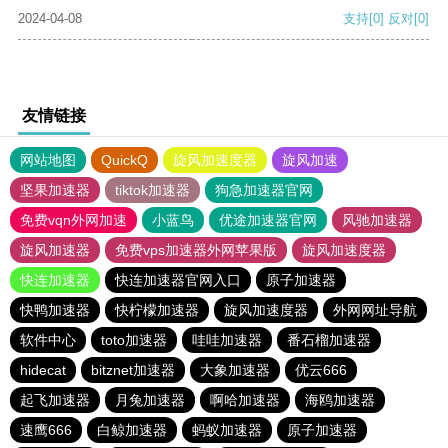
2024-04-08
支持
[0]
反对
[0]
友情链接
网站地图
QuickQ
旋风加速度器
旋风加速
坚果加速器
tiktok加速器
狗急加速器官网
免费vqn外网加速
小蓝鸟
优途加速器官网
风驰加速器
旋风加速器
免费vps加速器外网苹果版
旋风加速度器
快连加速器
快连加速器官网入口
原子加速器
快鸭加速器
快柠檬加速器
旋风加速度器
外网网址导航
软件中心
toto加速器
哇哇加速器
番石榴加速器
hidecat
bitznet加速器
大象加速器
优云666
起飞加速器
月兔加速器
啊哈加速器
海鸥加速器
速鹰666
白鲸加速器
蚂蚁加速器
原子加速器