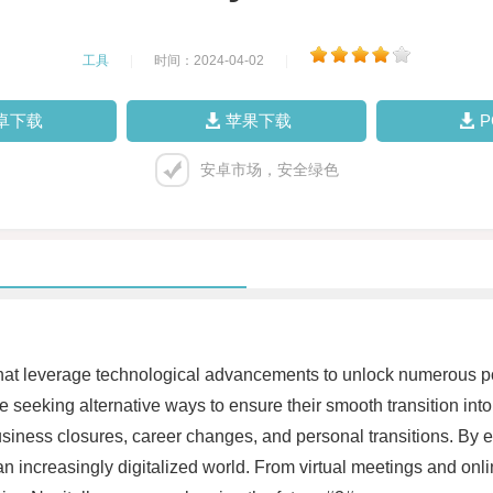
工具
|
时间：2024-04-02
|
卓下载
苹果下载
安卓市场，安全绿色
s that leverage technological advancements to unlock numerous pos
seeking alternative ways to ensure their smooth transition in
 business closures, career changes, and personal transitions. By 
an increasingly digitalized world. From virtual meetings and onli