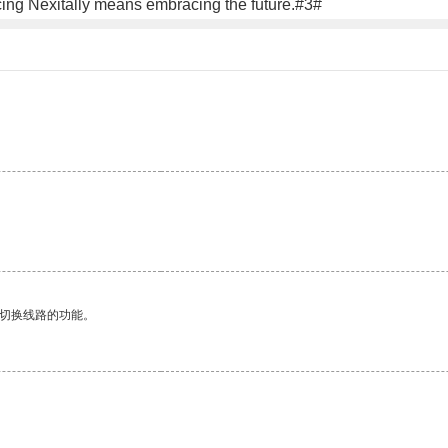
acing Nexitally means embracing the future.#3#
。
动切换线路的功能。