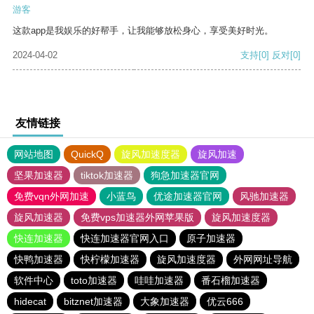
游客
这款app是我娱乐的好帮手，让我能够放松身心，享受美好时光。
2024-04-02
支持
[0]
反对
[0]
友情链接
网站地图
QuickQ
旋风加速度器
旋风加速
坚果加速器
tiktok加速器
狗急加速器官网
免费vqn外网加速
小蓝鸟
优途加速器官网
风驰加速器
旋风加速器
免费vps加速器外网苹果版
旋风加速度器
快连加速器
快连加速器官网入口
原子加速器
快鸭加速器
快柠檬加速器
旋风加速度器
外网网址导航
软件中心
toto加速器
哇哇加速器
番石榴加速器
hidecat
bitznet加速器
大象加速器
优云666