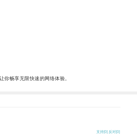
让你畅享无限快速的网络体验。
支持
[0]
反对
[0]