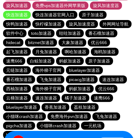
旋风加速器
免费vps加速器外网苹果版
旋风加速度器
快连加速器
快连加速器官网入口
原子加速器
快鸭加速器
快柠檬加速器
旋风加速度器
外网网址导航
软件中心
toto加速器
哇哇加速器
番石榴加速器
hidecat
bitznet加速器
大象加速器
优云666
起飞加速器
月兔加速器
啊哈加速器
海鸥加速器
速鹰666
白鲸加速器
蚂蚁加速器
原子加速器
元链加速器
海外梯子官网
bluelayer加速器
番石榴加速器
飞兔加速器
picacg加速器
速连加速器
西柚加速器
海外梯子官网
蚂蚁加速器
优云666
云梯加速器
速连加速器
橘子加速器
速鹰666
bluelayer加速器
香蕉加速器
荔枝加速器
小猫咪crash加速器
免费海外pvn加速器
飞兔加速器
pigcha加速器
小猫咪crash加速器
一元机场
baacloud官网
哇哇加速器